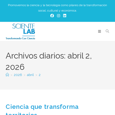
Ir
Promovemos la ciencia y la tecnología como pilares de la transformación
al
social, cultural y económica.
contenido
Archivos diarios: abril 2,
2026
>
2026
>
abril
>
2
Ciencia que transforma