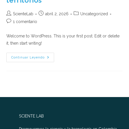
territorios
Autor
Publicación
Categoría
ScienteLab
abril 2, 2026
Uncategorized
de
de
de
Comentarios
1 comentario
la
la
la
de
entrada:
entrada:
entrada:
la
Welcome to WordPress. This is your first post. Edit or delete
entrada:
it, then start writing!
Ciencia
Continuar Leyendo
Que
Transforma
Territorios
SCIENTE LAB