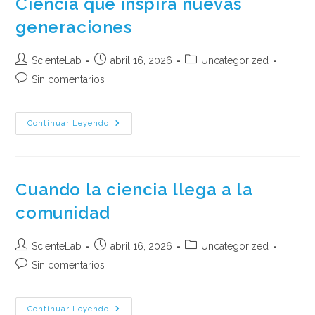
Ciencia que inspira nuevas
generaciones
Autor
Publicación
Categoría
ScienteLab
abril 16, 2026
Uncategorized
de
de
de
Comentarios
Sin comentarios
la
la
la
de
entrada:
entrada:
entrada:
la
entrada:
Ciencia
Continuar Leyendo
Que
Inspira
Nuevas
Generaciones
Cuando la ciencia llega a la
comunidad
Autor
Publicación
Categoría
ScienteLab
abril 16, 2026
Uncategorized
de
de
de
Comentarios
Sin comentarios
la
la
la
de
entrada:
entrada:
entrada:
la
entrada:
Cuando
Continuar Leyendo