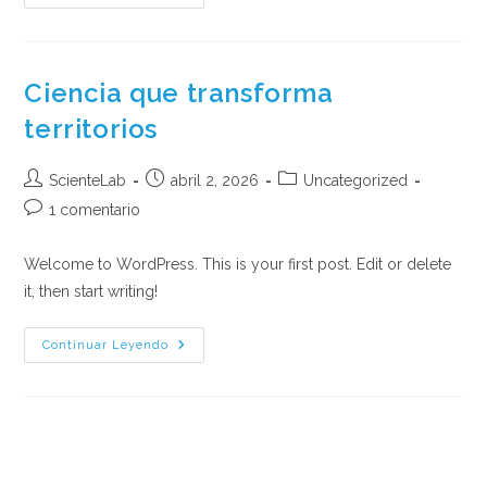
La
Ciencia
Llega
A
La
Comunidad
Ciencia que transforma
territorios
Autor
Publicación
Categoría
ScienteLab
abril 2, 2026
Uncategorized
de
de
de
Comentarios
1 comentario
la
la
la
de
entrada:
entrada:
entrada:
la
Welcome to WordPress. This is your first post. Edit or delete
entrada:
it, then start writing!
Ciencia
Continuar Leyendo
Que
Transforma
Territorios